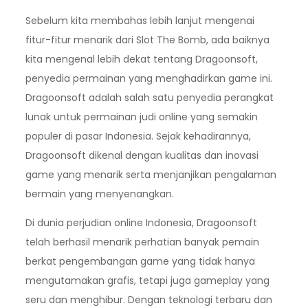
Sebelum kita membahas lebih lanjut mengenai
fitur-fitur menarik dari Slot The Bomb, ada baiknya
kita mengenal lebih dekat tentang Dragoonsoft,
penyedia permainan yang menghadirkan game ini.
Dragoonsoft adalah salah satu penyedia perangkat
lunak untuk permainan judi online yang semakin
populer di pasar Indonesia. Sejak kehadirannya,
Dragoonsoft dikenal dengan kualitas dan inovasi
game yang menarik serta menjanjikan pengalaman
bermain yang menyenangkan.
Di dunia perjudian online Indonesia, Dragoonsoft
telah berhasil menarik perhatian banyak pemain
berkat pengembangan game yang tidak hanya
mengutamakan grafis, tetapi juga gameplay yang
seru dan menghibur. Dengan teknologi terbaru dan