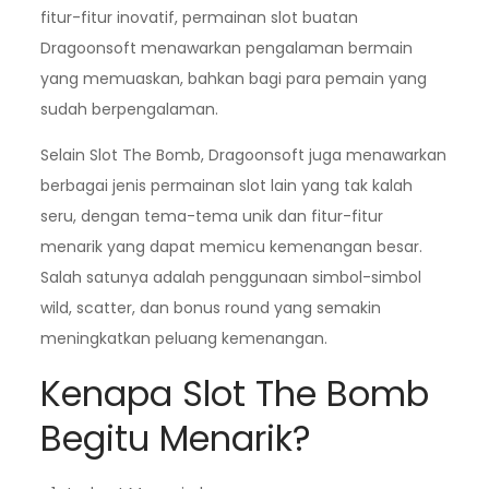
fitur-fitur inovatif, permainan slot buatan
Dragoonsoft menawarkan pengalaman bermain
yang memuaskan, bahkan bagi para pemain yang
sudah berpengalaman.
Selain Slot The Bomb, Dragoonsoft juga menawarkan
berbagai jenis permainan slot lain yang tak kalah
seru, dengan tema-tema unik dan fitur-fitur
menarik yang dapat memicu kemenangan besar.
Salah satunya adalah penggunaan simbol-simbol
wild, scatter, dan bonus round yang semakin
meningkatkan peluang kemenangan.
Kenapa Slot The Bomb
Begitu Menarik?