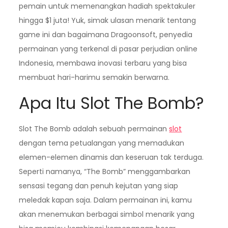
pemain untuk memenangkan hadiah spektakuler
hingga $1 juta! Yuk, simak ulasan menarik tentang
game ini dan bagaimana Dragoonsoft, penyedia
permainan yang terkenal di pasar perjudian online
Indonesia, membawa inovasi terbaru yang bisa
membuat hari-harimu semakin berwarna.
Apa Itu Slot The Bomb?
Slot The Bomb adalah sebuah permainan
slot
dengan tema petualangan yang memadukan
elemen-elemen dinamis dan keseruan tak terduga.
Seperti namanya, “The Bomb” menggambarkan
sensasi tegang dan penuh kejutan yang siap
meledak kapan saja. Dalam permainan ini, kamu
akan menemukan berbagai simbol menarik yang