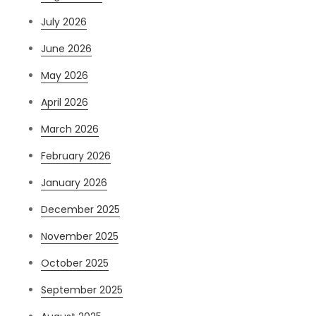
July 2026
June 2026
May 2026
April 2026
March 2026
February 2026
January 2026
December 2025
November 2025
October 2025
September 2025