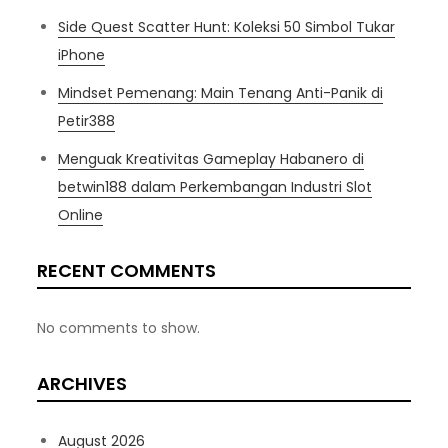
Side Quest Scatter Hunt: Koleksi 50 Simbol Tukar
iPhone
Mindset Pemenang: Main Tenang Anti-Panik di
Petir388
Menguak Kreativitas Gameplay Habanero di
betwin188 dalam Perkembangan Industri Slot
Online
RECENT COMMENTS
No comments to show.
ARCHIVES
August 2026