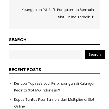
navigation
Keunggulan PG Soft: Pengalaman Bermain
Slot Online Terbaik
SEARCH
Search
RECENT POSTS
Kenapa Tapir328 Jadi Perbincangan di Kalangan
Pecinta Slot MG Indonesia?
Kupas Tuntas Fitur Tumble dan Multiplier di Slot
Online