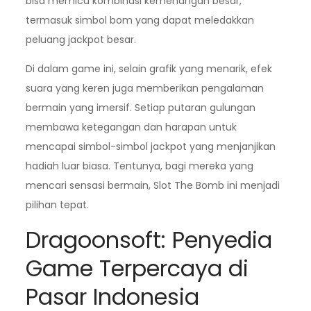
bisa memicu kombinasi kemenangan besar,
termasuk simbol bom yang dapat meledakkan
peluang jackpot besar.
Di dalam game ini, selain grafik yang menarik, efek
suara yang keren juga memberikan pengalaman
bermain yang imersif. Setiap putaran gulungan
membawa ketegangan dan harapan untuk
mencapai simbol-simbol jackpot yang menjanjikan
hadiah luar biasa. Tentunya, bagi mereka yang
mencari sensasi bermain, Slot The Bomb ini menjadi
pilihan tepat.
Dragoonsoft: Penyedia
Game Terpercaya di
Pasar Indonesia