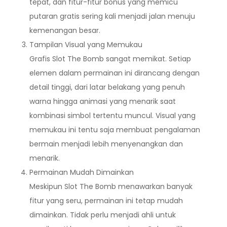
tepat, dan fitur-fitur bonus yang memicu
putaran gratis sering kali menjadi jalan menuju
kemenangan besar.
Tampilan Visual yang Memukau
Grafis Slot The Bomb sangat memikat. Setiap
elemen dalam permainan ini dirancang dengan
detail tinggi, dari latar belakang yang penuh
warna hingga animasi yang menarik saat
kombinasi simbol tertentu muncul. Visual yang
memukau ini tentu saja membuat pengalaman
bermain menjadi lebih menyenangkan dan
menarik.
Permainan Mudah Dimainkan
Meskipun Slot The Bomb menawarkan banyak
fitur yang seru, permainan ini tetap mudah
dimainkan. Tidak perlu menjadi ahli untuk