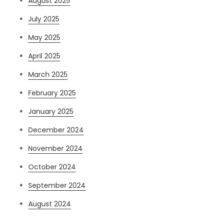
August 2025
July 2025
May 2025
April 2025
March 2025
February 2025
January 2025
December 2024
November 2024
October 2024
September 2024
August 2024