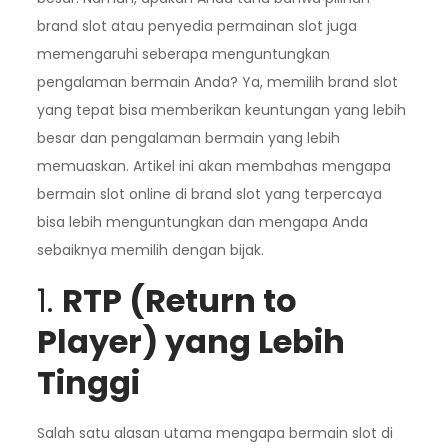
brand slot atau penyedia permainan slot juga
memengaruhi seberapa menguntungkan
pengalaman bermain Anda? Ya, memilih brand slot
yang tepat bisa memberikan keuntungan yang lebih
besar dan pengalaman bermain yang lebih
memuaskan. Artikel ini akan membahas mengapa
bermain slot online di brand slot yang terpercaya
bisa lebih menguntungkan dan mengapa Anda
sebaiknya memilih dengan bijak.
1.
RTP (Return to
Player) yang Lebih
Tinggi
Salah satu alasan utama mengapa bermain slot di