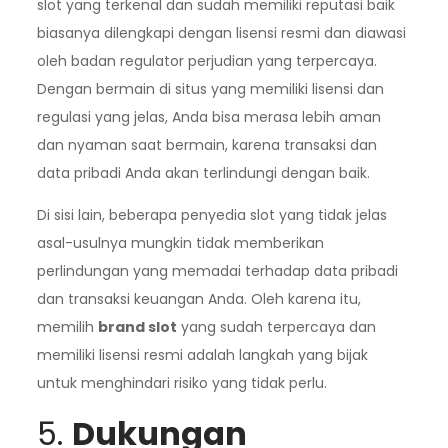
slot yang terkenal dan sudah memiliki reputasi baik
biasanya dilengkapi dengan lisensi resmi dan diawasi
oleh badan regulator perjudian yang terpercaya.
Dengan bermain di situs yang memiliki lisensi dan
regulasi yang jelas, Anda bisa merasa lebih aman
dan nyaman saat bermain, karena transaksi dan
data pribadi Anda akan terlindungi dengan baik.
Di sisi lain, beberapa penyedia slot yang tidak jelas
asal-usulnya mungkin tidak memberikan
perlindungan yang memadai terhadap data pribadi
dan transaksi keuangan Anda. Oleh karena itu,
memilih
brand slot
yang sudah terpercaya dan
memiliki lisensi resmi adalah langkah yang bijak
untuk menghindari risiko yang tidak perlu.
5.
Dukungan