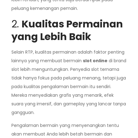
peluang kemenangan pemain.
2.
Kualitas Permainan
yang Lebih Baik
Selain RTP, kualitas permainan adalah faktor penting
lainnya yang membuat bermain
slot online
di brand
slot lebih menguntungkan. Penyedia slot ternama
tidak hanya fokus pada peluang menang, tetapi juga
pada kualitas pengalaman bermain itu sendiri.
Mereka menyediakan grafis yang menarik, efek
suara yang imersif, dan gameplay yang lancar tanpa
gangguan.
Pengalaman bermain yang menyenangkan tentu
akan membuat Anda lebih betah bermain dan