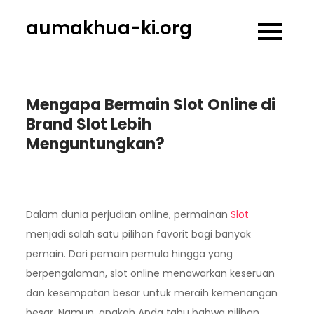
Skip
aumakhua-ki.org
to
content
Mengapa Bermain Slot Online di
Brand Slot Lebih
Menguntungkan?
Dalam dunia perjudian online, permainan
Slot
menjadi salah satu pilihan favorit bagi banyak
pemain. Dari pemain pemula hingga yang
berpengalaman, slot online menawarkan keseruan
dan kesempatan besar untuk meraih kemenangan
besar. Namun, apakah Anda tahu bahwa pilihan