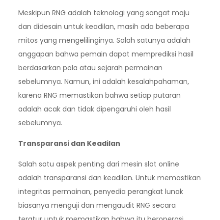
Meskipun RNG adalah teknologi yang sangat maju
dan didesain untuk keadilan, masih ada beberapa
mitos yang mengelilinginya. Salah satunya adalah
anggapan bahwa pemain dapat memprediksi hasil
berdasarkan pola atau sejarah permainan
sebelumnya. Namun, ini adalah kesalahpahaman,
karena RNG memastikan bahwa setiap putaran
adalah acak dan tidak dipengaruhi oleh hasil
sebelumnya.
Transparansi dan Keadilan
Salah satu aspek penting dari mesin slot online
adalah transparansi dan keadilan. Untuk memastikan
integritas permainan, penyedia perangkat lunak
biasanya menguji dan mengaudit RNG secara
teratur untuk memastikan bahwa itu beroperasi