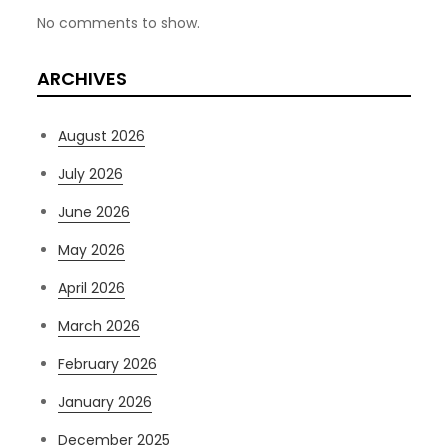
No comments to show.
ARCHIVES
August 2026
July 2026
June 2026
May 2026
April 2026
March 2026
February 2026
January 2026
December 2025