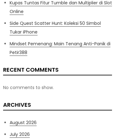
Kupas Tuntas Fitur Tumble dan Multiplier di Slot
Online
Side Quest Scatter Hunt: Koleksi 50 Simbol
Tukar iPhone
Mindset Pemenang: Main Tenang Anti-Panik di
Petir388
RECENT COMMENTS
No comments to show.
ARCHIVES
August 2026
July 2026