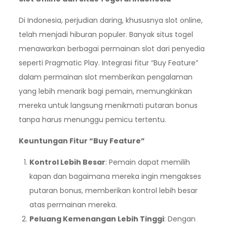
Di Indonesia, perjudian daring, khususnya slot online,
telah menjadi hiburan populer. Banyak situs togel
menawarkan berbagai permainan slot dari penyedia
seperti Pragmatic Play. Integrasi fitur “Buy Feature”
dalam permainan slot memberikan pengalaman
yang lebih menarik bagi pemain, memungkinkan
mereka untuk langsung menikmati putaran bonus
tanpa harus menunggu pemicu tertentu.
Keuntungan Fitur “Buy Feature”
Kontrol Lebih Besar
: Pemain dapat memilih
kapan dan bagaimana mereka ingin mengakses
putaran bonus, memberikan kontrol lebih besar
atas permainan mereka.
Peluang Kemenangan Lebih Tinggi
: Dengan