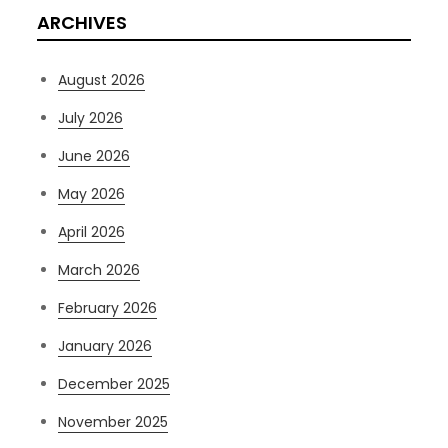
ARCHIVES
August 2026
July 2026
June 2026
May 2026
April 2026
March 2026
February 2026
January 2026
December 2025
November 2025