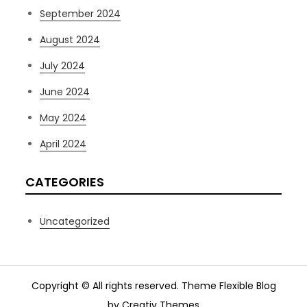
September 2024
August 2024
July 2024
June 2024
May 2024
April 2024
CATEGORIES
Uncategorized
Copyright © All rights reserved. Theme Flexible Blog
by
Creativ Themes