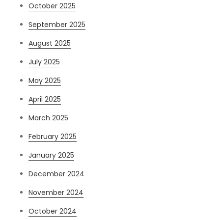
October 2025
September 2025
August 2025
July 2025
May 2025
April 2025
March 2025
February 2025
January 2025
December 2024
November 2024
October 2024