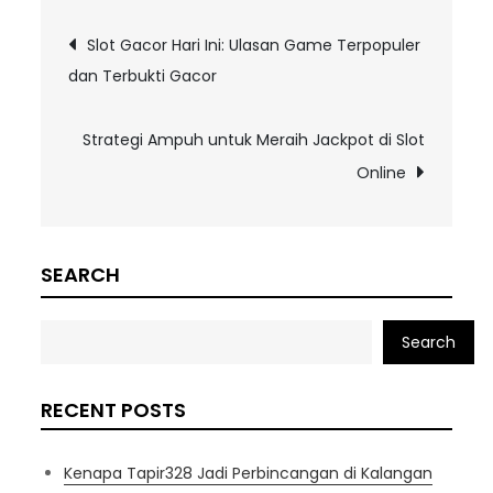
Post
Slot Gacor Hari Ini: Ulasan Game Terpopuler
dan Terbukti Gacor
navigation
Strategi Ampuh untuk Meraih Jackpot di Slot
Online
SEARCH
Search
RECENT POSTS
Kenapa Tapir328 Jadi Perbincangan di Kalangan