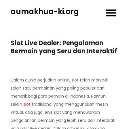
Skip
aumakhua-ki.org
to
content
Slot Live Dealer: Pengalaman
Bermain yang Seru dan Interaktif
Dalam dunia perjudian online, slot telah menjadi
salah satu permainan yang paling populer dan
menarik bagi para pemain di Indonesia. Namun,
selain
slot
tradisional yang menggunakan mesin
virtual, ada juga jenis slot yang menawarkan
pengalaman bermain yang lebih seru dan interaktif,
yaitu slot live dealer. Dalam artikel ini, kita akan