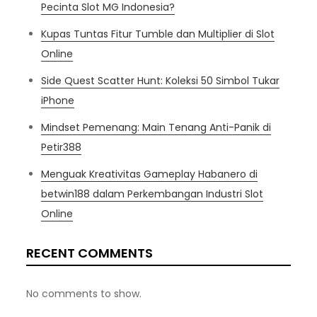
Pecinta Slot MG Indonesia?
Kupas Tuntas Fitur Tumble dan Multiplier di Slot
Online
Side Quest Scatter Hunt: Koleksi 50 Simbol Tukar
iPhone
Mindset Pemenang: Main Tenang Anti-Panik di
Petir388
Menguak Kreativitas Gameplay Habanero di
betwin188 dalam Perkembangan Industri Slot
Online
RECENT COMMENTS
No comments to show.