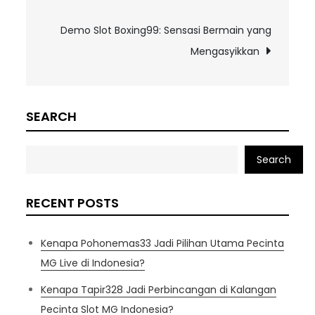
navigation
Demo Slot Boxing99: Sensasi Bermain yang
Mengasyikkan
SEARCH
Search
RECENT POSTS
Kenapa Pohonemas33 Jadi Pilihan Utama Pecinta
MG Live di Indonesia?
Kenapa Tapir328 Jadi Perbincangan di Kalangan
Pecinta Slot MG Indonesia?