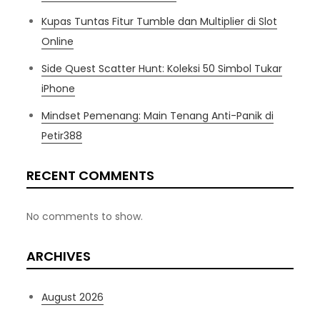
Kupas Tuntas Fitur Tumble dan Multiplier di Slot
Online
Side Quest Scatter Hunt: Koleksi 50 Simbol Tukar
iPhone
Mindset Pemenang: Main Tenang Anti-Panik di
Petir388
RECENT COMMENTS
No comments to show.
ARCHIVES
August 2026