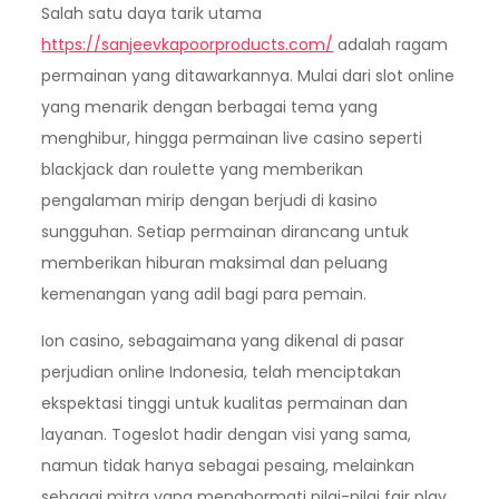
Salah satu daya tarik utama
https://sanjeevkapoorproducts.com/
adalah ragam
permainan yang ditawarkannya. Mulai dari slot online
yang menarik dengan berbagai tema yang
menghibur, hingga permainan live casino seperti
blackjack dan roulette yang memberikan
pengalaman mirip dengan berjudi di kasino
sungguhan. Setiap permainan dirancang untuk
memberikan hiburan maksimal dan peluang
kemenangan yang adil bagi para pemain.
Ion casino, sebagaimana yang dikenal di pasar
perjudian online Indonesia, telah menciptakan
ekspektasi tinggi untuk kualitas permainan dan
layanan. Togeslot hadir dengan visi yang sama,
namun tidak hanya sebagai pesaing, melainkan
sebagai mitra yang menghormati nilai-nilai fair play