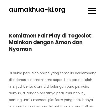
Skip
aumakhua-ki.org
to
content
Komitmen Fair Play di Togeslot:
Mainkan dengan Aman dan
Nyaman
Di dunia perjudian online yang semakin berkembang
di Indonesia, nama-nama seperti Ion casino telah
menjadi berita utama di kalangan para pemain.
Namun, di tengah pesatnya pertumbuhan ini,
penting untuk mencari platform yang tidak hanya
menawarkan keseruan, tetapi juga menempatkan