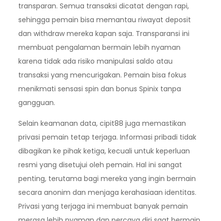
transparan. Semua transaksi dicatat dengan rapi,
sehingga pemain bisa memantau riwayat deposit
dan withdraw mereka kapan saja. Transparansi ini
membuat pengalaman bermain lebih nyaman
karena tidak ada risiko manipulasi saldo atau
transaksi yang mencurigakan. Pemain bisa fokus
menikmati sensasi spin dan bonus Spinix tanpa
gangguan.
Selain keamanan data, cipit88 juga memastikan
privasi pemain tetap terjaga. Informasi pribadi tidak
dibagikan ke pihak ketiga, kecuali untuk keperluan
resmi yang disetujui oleh pemain. Hal ini sangat
penting, terutama bagi mereka yang ingin bermain
secara anonim dan menjaga kerahasiaan identitas.
Privasi yang terjaga ini membuat banyak pemain
merasa lebih nyaman dan percaya diri saat bermain