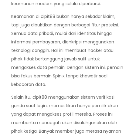
keamanan modern yang selalu diperbarui.
Keamanan di cipit88 bukan hanya sekadar klaim,
tapi juga dibuktikan dengan berbagai fitur proteksi.
Semua data pribadi, mulai dari identitas hingga
informasi pembayaran, dienkripsi menggunakan
teknologi canggih. Hal ini membuat hacker atau
pihak tidak bertanggung jawab sulit untuk
mengakses data pemain. Dengan sistem ini, pemain
bisa fokus bermain Spinix tanpa khawatir soal
kebocoran data.
Selain itu, cipit88 menggunakan sistem verifikasi
ganda saat login, memastikan hanya pemilik akun
yang dapat mengakses profil mereka. Proses ini
membantu mencegah akun disalahgunakan oleh
pihak ketiga. Banyak member juga merasa nyaman