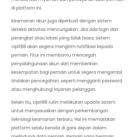
di platform ini.
Keamanan akun juga diperkuat dengan sistem
deteksi aktivitas mencurigakan. Jika ada login dari
perangkat atau lokasi yang tidak biasa, sistem
cipit88 akan segera mengirim notifikasi kepada
pemain. Fitur ini membantu mencegah
penyalahgunaan akun dan memberikan
kesempatan bagi pemain untuk segera mengambil
tindakan pencegahan, seperti mengganti password
atau menghubungi layanan pelanggan.
Selain itu, cipit88 rutin melakukan update sistem
untuk menyesuaikan dengan perkembangan
teknologi keamanan terbaru. Hal ini memastikan
platform selalu berada di garis depan dalam
melindungi data pemain. Pemain yang bermain