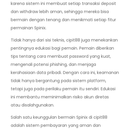
karena sistem ini membuat setiap transaksi deposit
dan withdraw lebih aman, sehingga mereka bisa
bermain dengan tenang dan menikmati setiap fitur
permainan Spinix.
Tidak hanya dari sisi teknis, cipit88 juga menekankan
pentingnya edukasi bagi pemain. Pemain diberikan
tips tentang cara membuat password yang kuat,
mengenali potensi phishing, dan menjaga
kerahasiaan data pribadi. Dengan cara ini, keamanan
tidak hanya bergantung pada sistem platform,
tetapi juga pada perilaku pemain itu sendiri. Edukasi
ini membantu meminimalkan risiko akun diretas
atau disalahgunakan.
Salah satu keunggulan bermain Spinix di cipit88
adalah sistem pembayaran yang aman dan