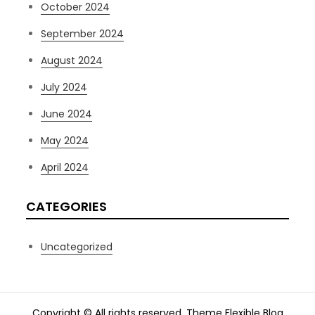
October 2024
September 2024
August 2024
July 2024
June 2024
May 2024
April 2024
CATEGORIES
Uncategorized
Copyright © All rights reserved. Theme Flexible Blog