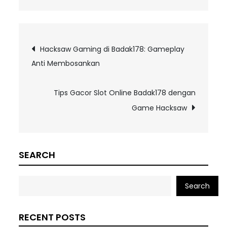
Post
Hacksaw Gaming di Badak178: Gameplay
Anti Membosankan
navigation
Tips Gacor Slot Online Badak178 dengan
Game Hacksaw
SEARCH
Search
RECENT POSTS