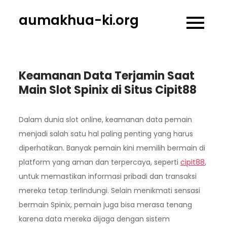
Skip
aumakhua-ki.org
to
content
Keamanan Data Terjamin Saat
Main Slot Spinix di Situs Cipit88
Dalam dunia slot online, keamanan data pemain
menjadi salah satu hal paling penting yang harus
diperhatikan. Banyak pemain kini memilih bermain di
platform yang aman dan terpercaya, seperti
cipit88
,
untuk memastikan informasi pribadi dan transaksi
mereka tetap terlindungi. Selain menikmati sensasi
bermain Spinix, pemain juga bisa merasa tenang
karena data mereka dijaga dengan sistem