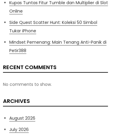
Kupas Tuntas Fitur Tumble dan Multiplier di Slot
Online
Side Quest Scatter Hunt: Koleksi 50 Simbol
Tukar iPhone
Mindset Pemenang: Main Tenang Anti-Panik di
Petir388
RECENT COMMENTS
No comments to show.
ARCHIVES
August 2026
July 2026