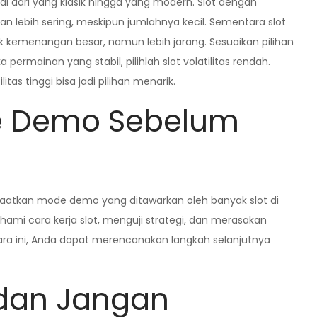
ulai dari yang klasik hingga yang modern. Slot dengan
 lebih sering, meskipun jumlahnya kecil. Sementara slot
k kemenangan besar, namun lebih jarang. Sesuaikan pilihan
permainan yang stabil, pilihlah slot volatilitas rendah.
itas tinggi bisa jadi pilihan menarik.
e Demo Sebelum
tkan mode demo yang ditawarkan oleh banyak slot di
ami cara kerja slot, menguji strategi, dan merasakan
ara ini, Anda dapat merencanakan langkah selanjutnya
 dan Jangan