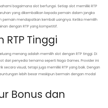
hami bagaimana slot berfungsi. Setiap slot memiliki RTP
taruhan yang dikembalikan kepada pemain dalam jangka
nan pemain mendapatkan kembali uangnya. Ketika memilih
ainan dengan RTP yang kompetitif.
an RTP Tinggi
luang menang adalah memilih slot dengan RTP tinggi. Di
t dari penyedia ternama seperti Naga Games. Provider ini
 secara visual, tetapi juga memiliki RTP yang baik. Dengan
keuntungan lebih besar meskipun bermain dengan modal
tur Bonus dan