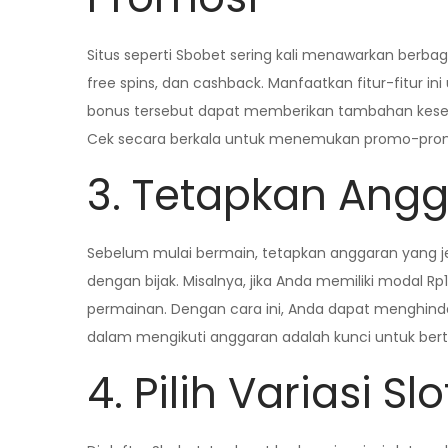
Situs seperti Sbobet sering kali menawarkan berba
free spins, dan cashback. Manfaatkan fitur-fitur 
bonus tersebut dapat memberikan tambahan kese
Cek secara berkala untuk menemukan promo-pro
3. Tetapkan Angg
Sebelum mulai bermain, tetapkan anggaran yang j
dengan bijak. Misalnya, jika Anda memiliki modal 
permainan. Dengan cara ini, Anda dapat menghinda
dalam mengikuti anggaran adalah kunci untuk be
4. Pilih Variasi S