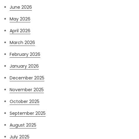
June 2026
May 2026
April 2026
March 2026
February 2026
January 2026
December 2025
November 2025
October 2025
September 2025
August 2025
July 2025