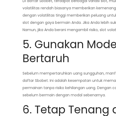
Di daftar Sbobet, terdapat berbagai variasi slot, m
volatilitas rendah biasanya memberikan kemenangan
dengan volatilitas tinggi memberikan peluang untu
slot dengan gaya bermain Anda. Jika Anda lebih suka 
Namun, jika Anda berani mengambil risiko, slot volatil
5. Gunakan Mod
Bertaruh
Sebelum mempertaruhkan uang sungguhan, manfaa
daftar Sbobet. Ini adalah kesempatan untuk memah
permainan tanpa risiko kehilangan uang. Dengan c
sebelum bermain dengan modal sebenarnya.
6. Tetap Tenang