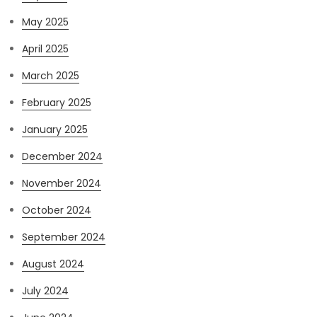
May 2025
April 2025
March 2025
February 2025
January 2025
December 2024
November 2024
October 2024
September 2024
August 2024
July 2024